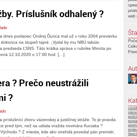
spea
žby. Príslušník odhalený ?
priat
web 
vlado
Šta
 a dnes poslanec Ondrej Ďurica mal už v roku 2004 previerku
Poče
 dokonca na stupeň tajné. „Vydal by mu NBÚ takúto
Celk
 sa predseda ĽSNS. Táto krátka správa v rubrike Minúta po
Prie
nená 12.10.2020 o 17:00 hod. […]
Aut
ra ? Prečo neustrážili
i ?
Kat
covid
lado
náro
políc
a príslušníci zboru väzenskej a justičnej stráže. To je pravda
posla
premi
úce pred tým, než sa udiala vražda novinára Kuciaka ?
proku
 Východu ? Z miesta, kde ako onehdá povedal pán premiér,
špeci