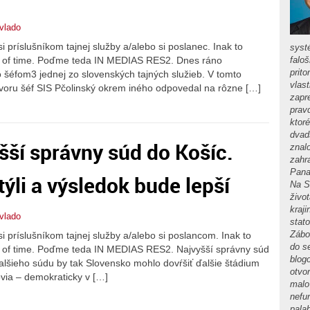
rvlado
i príslušníkom tajnej služby a/alebo si poslanec. Inak to
syst
te of time. Poďme teda IN MEDIAS RES2. Dnes ráno
faloš
prito
 šéfom3 jednej zo slovenských tajných služieb. V tomto
vlas
oru šéf SIS Pčolinský okrem iného odpovedal na rôzne […]
zapr
prav
ktor
dvads
ší správny súd do Košíc.
znal
zahra
Pana
ýli a výsledok bude lepší
Na S
živo
kraji
rvlado
stat
Zábo
si príslušníkom tajnej služby a/alebo si poslancom. Inak to
do s
te of time. Poďme teda IN MEDIAS RES2. Najvyšší správny súd
blog
alšieho súdu by tak Slovensko mohlo dovŕšiť ďalšie štádium
otvor
via – demokraticky v […]
malo
nefu
pala