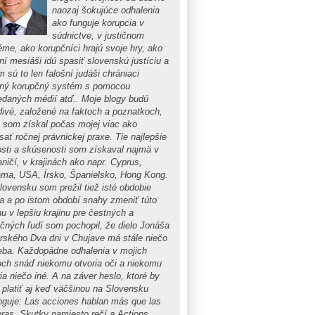
naozaj šokujúce odhalenia
ako funguje korupcia v
súdnictve, v justičnom
éme, ako korupčníci hrajú svoje hry, ako
ní mesiáši idú spasiť slovenskú justíciu a
m sú to len falošní judáši chrániaci
tný korupčný systém s pomocou
edaných médií atď.. Moje blogy budú
divé, založené na faktoch a poznatkoch,
é som získal počas mojej viac ako
ať ročnej právnickej praxe. Tie najlepšie
osti a skúsenosti som získaval najmä v
ničí, v krajinách ako napr. Cyprus,
ma, USA, Írsko, Španielsko, Hong Kong.
lovensku som prežil tiež isté obdobie
ta a po istom období snahy zmeniť túto
nu v lepšiu krajinu pre čestných a
očných ľudí som pochopil, že dielo Jonáša
rského Dva dni v Chujave má stále niečo
eba. Každopádne odhalenia v mojich
och snáď niekomu otvoria oči a niekomu
ia niečo iné. A na záver heslo, ktoré by
 platiť aj keď väčšinou na Slovensku
nguje: Las acciones hablan más que las
bras, Skutky namiesto rečí a Actions