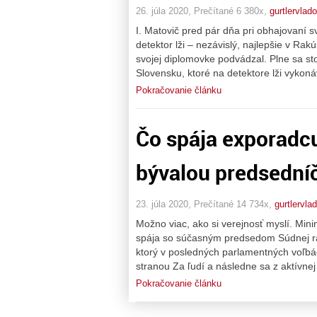
26. júla 2020, Prečítané 6 380x,
gurtlervlado
I. Matovič pred pár dňa pri obhajovaní s
detektor lži – nezávislý, najlepšie v Ra
svojej diplomovke podvádzal. Plne sa s
Slovensku, ktoré na detektore lži vykon
Pokračovanie článku
Čo spája exporadcu
bývalou predsedníč
23. júla 2020, Prečítané 14 734x,
gurtlervla
Možno viac, ako si verejnosť myslí. Mi
spája so súčasným predsedom Súdnej r
ktorý v posledných parlamentných voľbá
stranou Za ľudí a následne sa z aktívnej 
Pokračovanie článku