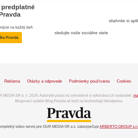
 predplatné
Pravda
stiahnite si ap
ormácie na každý deň
sledujte naše sociálne siete
íka Pravda
Reklama
Otázky a odpovede
Podmienky používania
Cookies
 MEDIA SR a. s. 2026. Autorské práva sú vyhradené a vykonáva ich vydavateľ,
via
Blogovací systém Blog.Pravda.sk beží na technológií Wordpress.
ompletný video servis pre OUR MEDIA SR a.s. zabezpečuje
ARBERTO GROUP s.r.