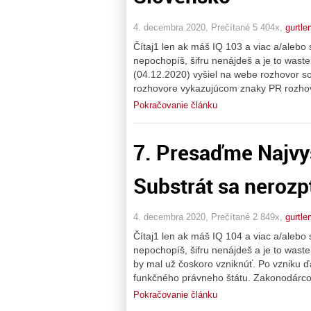
4. decembra 2020, Prečítané 5 404x,
gurtle
Čítaj1 len ak máš IQ 103 a viac a/alebo s
nepochopíš, šifru nenájdeš a je to was
(04.12.2020) vyšiel na webe rozhovor so
rozhovore vykazujúcom znaky PR rozhov
Pokračovanie článku
7. Presaďme Najvyš
Substrát sa nerozpt
4. decembra 2020, Prečítané 2 849x,
gurtle
Čítaj1 len ak máš IQ 104 a viac a/alebo 
nepochopíš, šifru nenájdeš a je to was
by mal už čoskoro vzniknúť. Po vzniku ď
funkčného právneho štátu. Zakonodárco
Pokračovanie článku