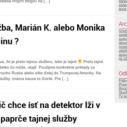
itatelia mojich blogov na […]
sprav
súdn
tajné
Arc
užba, Marián K. alebo Monika
nove
sept
inu ?
augu
dece
nove
októ
augu
júl 2
a, že je preto tajnou službou, lebo je tajná
Preto tajná
šetko čo môže, utajiť. Použijme konkrétné príklady zo
Od
inovho Ruska alebo ešte ďalej do Trumpovej Ameriky. Na
služby, známa kauza to Gorila. Pre […]
Fotky
Prav
Rece
Šport
TV p
 chce ísť na detektor lži v
paprče tajnej služby