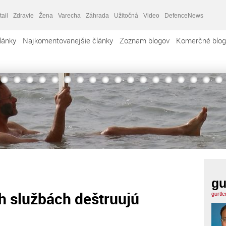
tail
Zdravie
Žena
Varecha
Záhrada
Užitočná
Video
DefenceNews
lánky
Najkomentovanejšie články
Zoznam blogov
Komerčné blog
gu
ch službách deštruujú
gurtl