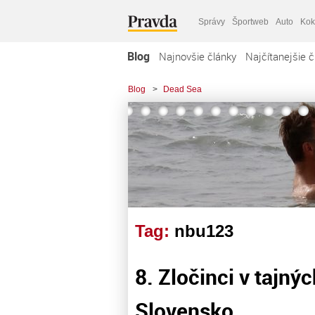
Správy
Športweb
Auto
Kok
Blog
Najnovšie články
Najčítanejšie č
Blog
>
Dead Sea
Tag:
nbu123
8. Zločinci v tajný
Slovensko