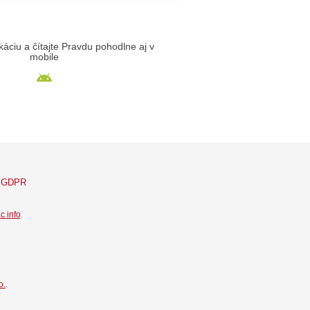
likáciu a čítajte Pravdu pohodlne aj v
mobile
GDPR
c info
.
o.
.