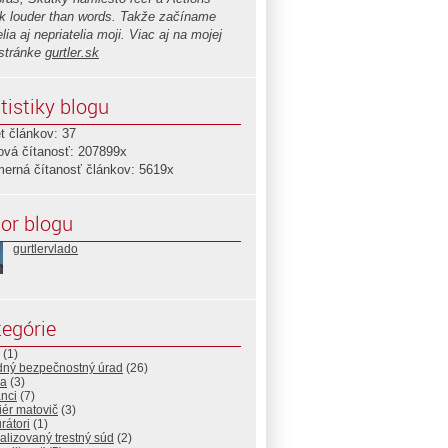
k louder than words. Takže začíname
elia aj nepriatelia moji. Viac aj na mojej
stránke
gurtler.sk
tistiky blogu
t článkov: 37
ová čítanosť: 207899x
merná čítanosť článkov: 5619x
or blogu
gurtlervlado
egórie
(1)
dný bezpečnostný úrad
(26)
ia
(3)
nci
(7)
ér matovič
(3)
rátori
(1)
alizovaný trestný súd
(2)