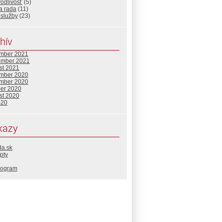
odlivosť
(5)
a rada
(11)
 služby
(23)
hív
mber 2021
ember 2021
st 2021
mber 2020
mber 2020
ber 2020
st 2020
020
kazy
da.sk
pty
rogram