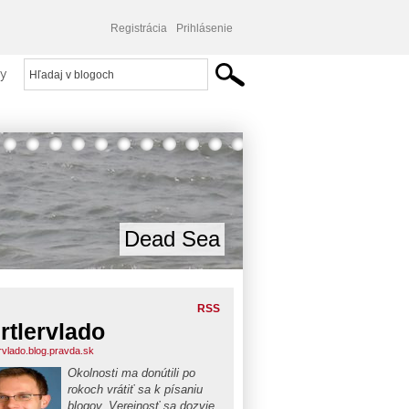
Registrácia
Prihlásenie
y
Dead Sea
RSS
rtlervlado
ervlado.blog.pravda.sk
Okolnosti ma donútili po
rokoch vrátiť sa k písaniu
blogov. Verejnosť sa dozvie