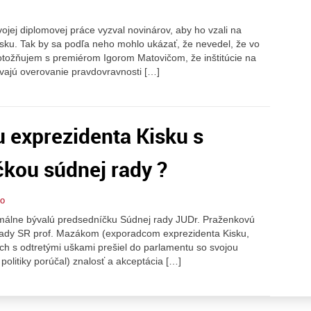
vojej diplomovej práce vyzval novinárov, aby ho vzali na
kúsku. Tak by sa podľa neho mohlo ukázať, že nevedel, že vo
totožňujem s premiérom Igorom Matovičom, že inštitúcie na
ávajú overovanie pravdovravnosti […]
 exprezidenta Kisku s
kou súdnej rady ?
do
nimálne bývalú predsedníčku Súdnej rady JUDr. Praženkovú
ady SR prof. Mazákom (exporadcom exprezidenta Kisku,
ch s odtretými uškami prešiel do parlamentu so svojou
politiky porúčal) znalosť a akceptácia […]