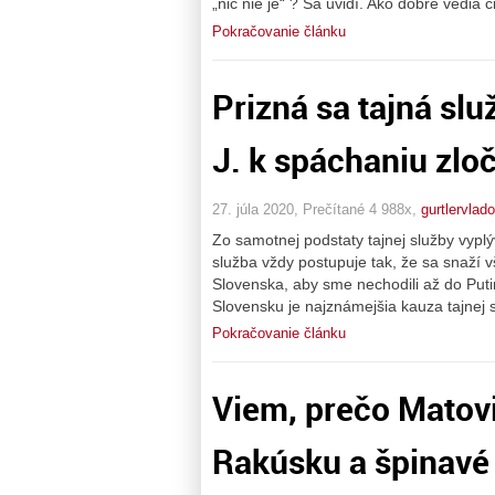
„nič nie je“ ? Sa uvidí. Ako dobre vedia č
Pokračovanie článku
Prizná sa tajná sl
J. k spáchaniu zloč
27. júla 2020, Prečítané 4 988x,
gurtlervlado
Zo samotnej podstaty tajnej služby vyplýv
služba vždy postupuje tak, že sa snaží v
Slovenska, aby sme nechodili až do Put
Slovensku je najznámejšia kauza tajnej 
Pokračovanie článku
Viem, prečo Matovič
Rakúsku a špinavé 