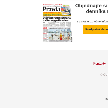
Objednajte si
denníka 
a získajte užitočné inf
Predplatné denn
Kontakty
© OUR
K