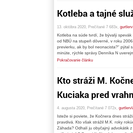
Kotleba a tajné slu
13. októbra 2020, Prečítané 7 683x,
gurtler
Kotleba na súde tvrdí, že bývalý spevák
od NBÚ na stupeň dôverné, v roku 2006
previerku, ak by bol neonacista?“ pýtal
minúte, rýchle správy Denníka N uverej
Pokračovanie článku
Kto stráži M. Kočne
Kuciaka pred vrahm
4. augusta 2020, Prečítané 7 072x,
gurtlerv
Isteže si poviete, že Kočnera dnes stráži
pravdivá. Kto však strážil M.K. roky rok
Záhada? Odhalí ju obyčajný advokátik z