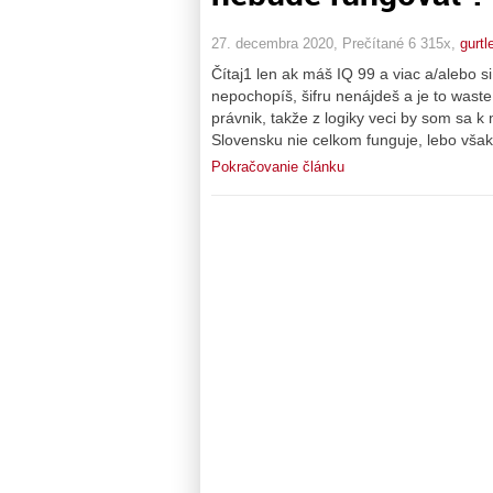
27. decembra 2020, Prečítané 6 315x,
gurtl
Čítaj1 len ak máš IQ 99 a viac a/alebo si 
nepochopíš, šifru nenájdeš a je to was
právnik, takže z logiky veci by som sa
Slovensku nie celkom funguje, lebo vš
Pokračovanie článku