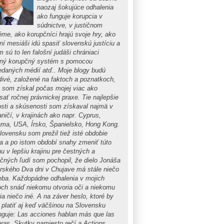
naozaj šokujúce odhalenia
ako funguje korupcia v
súdnictve, v justičnom
éme, ako korupčníci hrajú svoje hry, ako
ní mesiáši idú spasiť slovenskú justíciu a
m sú to len falošní judáši chrániaci
tný korupčný systém s pomocou
edaných médií atď.. Moje blogy budú
divé, založené na faktoch a poznatkoch,
é som získal počas mojej viac ako
ať ročnej právnickej praxe. Tie najlepšie
osti a skúsenosti som získaval najmä v
ničí, v krajinách ako napr. Cyprus,
ma, USA, Írsko, Španielsko, Hong Kong.
lovensku som prežil tiež isté obdobie
ta a po istom období snahy zmeniť túto
nu v lepšiu krajinu pre čestných a
očných ľudí som pochopil, že dielo Jonáša
rského Dva dni v Chujave má stále niečo
eba. Každopádne odhalenia v mojich
och snáď niekomu otvoria oči a niekomu
ia niečo iné. A na záver heslo, ktoré by
 platiť aj keď väčšinou na Slovensku
nguje: Las acciones hablan más que las
bras, Skutky namiesto rečí a Actions