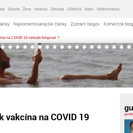
tail
Zdravie
Žena
Varecha
Záhrada
Užitočná
Video
DefenceNews
lánky
Najkomentovanejšie články
Zoznam blogov
Komerčné blog
akcína na COVID 19 nebude fungovať ?
gu
 ak vakcína na COVID 19
gurtl