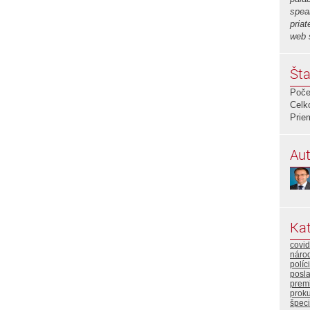
spea
priat
web 
Šta
Poče
Celk
Prie
Aut
Kat
covid
náro
políc
posla
premi
proku
špeci