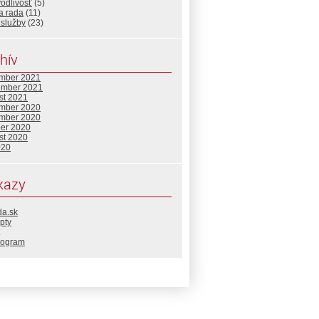
odlivosť
(5)
a rada
(11)
 služby
(23)
hív
mber 2021
ember 2021
st 2021
mber 2020
mber 2020
ber 2020
st 2020
020
kazy
da.sk
pty
rogram