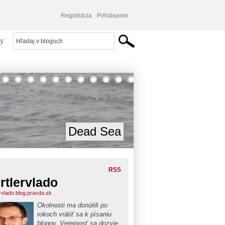
Registrácia
Prihlásenie
y
Dead Sea
RSS
rtlervlado
ervlado.blog.pravda.sk
Okolnosti ma donútili po
rokoch vrátiť sa k písaniu
blogov. Verejnosť sa dozvie