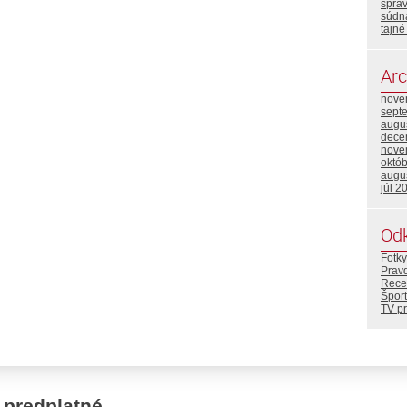
sprav
súdn
tajné
Arc
nove
sept
augu
dece
nove
októ
augu
júl 2
Od
Fotky
Prav
Rece
Šport
TV p
 predplatné