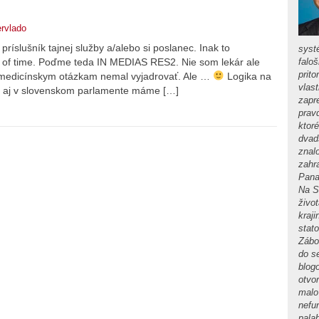
ervlado
príslušník tajnej služby a/alebo si poslanec. Inak to
syst
te of time. Poďme teda IN MEDIAS RES2. Nie som lekár ale
faloš
prito
 k medicínskym otázkam nemal vyjadrovať. Ale …
Logika na
vlas
ak aj v slovenskom parlamente máme […]
zapr
prav
ktor
dvads
znal
zahra
Pana
Na S
živo
kraji
stat
Zábo
do s
blog
otvor
malo
nefu
pala