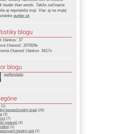
k louder than words. Takže začíname
elia aj nepriatelia moji. Viac aj na mojej
stránke
gurtler.sk
tistiky blogu
t článkov: 37
ová čítanosť: 207829x
merná čítanosť článkov: 5617x
or blogu
gurtlervlado
egórie
(1)
dný bezpečnostný úrad
(26)
ia
(3)
nci
(7)
ér matovič
(3)
rátori
(1)
alizovaný trestný súd
(2)