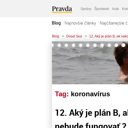
Správy
Športweb
Auto
Kok
Blog
Najnovšie články
Najčítanejšie č
Blog
>
Dead Sea
>
12. Aký je plán B, ak v
Tag:
koronavírus
12. Aký je plán B,
nebude fungovať ?